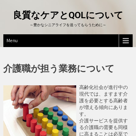
Skip
to
良質なケアとQOLについて
content
～豊かなシニアライフを送ってもらうために～
Menu
介護職が担う業務について
高齢化社会が進行中の
現代では、ますます介
護を必要とする高齢者
が増える傾向にありま
す。
介護サービスを提供す
る介護職の需要も同様
に高まることは必至で