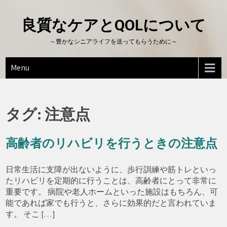
Skip
to
良質なケアとQOLについて
content
～豊かなシニアライフを送ってもらうために～
Menu
タグ:
注意点
高齢者のリハビリを行うときの注意点
日常生活に支障が出ないように、歩行訓練や筋トレといっ
たリハビリを定期的に行うことは、高齢者にとって非常に
重要です。 病院や老人ホームといった施設はもちろん、可
能であれば家でも行うと、さらに効果的だと言われていま
す。 そこ […]